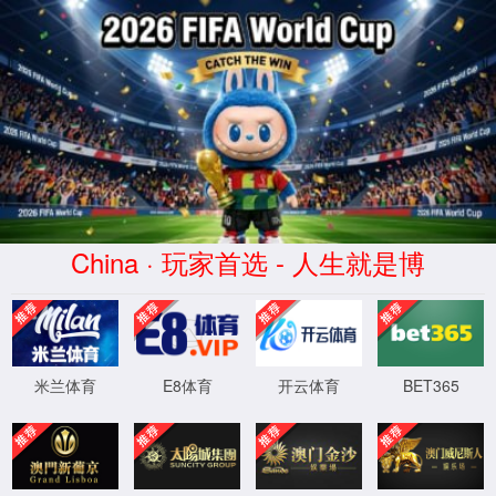
AMG·新葡8883(有限公司)-官方网站
AMG·新葡8883(有限公司)-官方网站